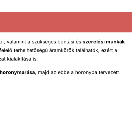
ól, valamint a szükséges bontási és
szerelési munkák
elelő terhelhetőségű áramkörök találhatók, ezért a
t kialakítása is.
k horonymarása
, majd az ebbe a horonyba tervezett