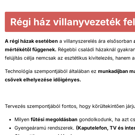
Régi ház villanyvezeték fel
A régi házak esetében
a villanyszerelés ára elsősorban
mértékétől függenek.
Régebbi családi házaknál gyakran 
felújítás célja nemcsak az esztétikus kivitelezés, hanem
Technológia szempontjából általában ez
munkadíjban m
csövek elhelyezése időigényes.
Tervezés szempontjából fontos, hogy körültekintően járjun
Milyen
fűtési megoldásban
gondolkodunk, ha azt cs
Gyengeáramú rendszerek.
(Kaputelefon, TV és inte