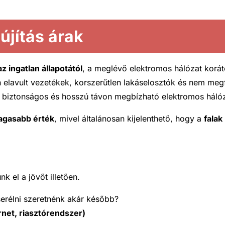
újítás árak
az ingatlan állapotától
, a meglévő elektromos hálózat korát
elavult vezetékek, korszerűtlen lakáselosztók és nem megf
 a biztonságos és hosszú távon megbízható elektromos hálóza
agasabb érték
, mivel általánosan kijelenthető, hogy a
fala
k el a jövőt illetően.
erélni szeretnénk akár később?
rnet, riasztórendszer)