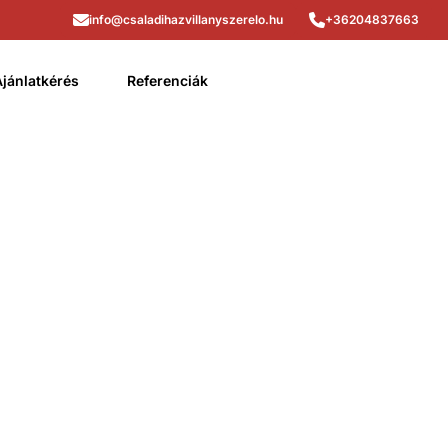
info@csaladihazvillanyszerelo.hu
+36204837663
Ajánlatkérés
Referenciák