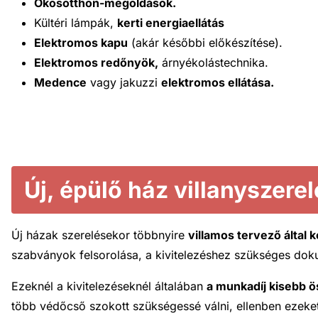
Okosotthon-megoldások.
Kültéri lámpák,
kerti energiaellátás
Elektromos kapu
(akár későbbi előkészítése).
Elektromos redőnyök,
árnyékolástechnika.
Medence
vagy jakuzzi
elektromos ellátása.
Új, épülő ház villanyszerel
Új házak szerelésekor többnyire
villamos tervező által 
szabványok felsorolása, a kivitelezéshez szükséges dok
Ezeknél a kivitelezéseknél általában
a munkadíj kisebb 
több védőcső szokott szükségessé válni, ellenben ezeket