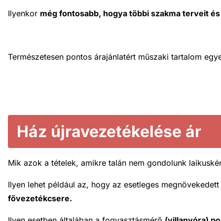
Ilyenkor
még fontosabb, hogy
a többi szakma terveit és
Természetesen pontos árajánlatért műszaki tartalom eg
Ház újravezetékelése ár
Mik azok a tételek, amikre talán nem gondolunk laikusként
Ilyen lehet például az, hogy az esetleges megnövekedett t
fővezetékcsere.
Ilyen esetben általában a fogyasztásmérő
(villanyóra) po