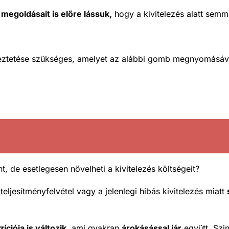
 megoldásait is előre lássuk,
hogy a kivitelezés alatt se
yeztetése szükséges, amelyet az alábbi gomb megnyomásáva
, de esetlegesen növelheti a kivitelezés költségeit?
eljesítményfelvétel vagy a jelenlegi hibás kivitelezés miatt
zíciója is változik
, ami gyakran
árokásással jár
együtt. Szi