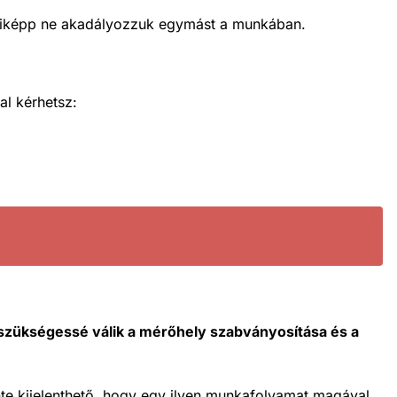
mmiképp ne akadályozzuk egymást a munkában.
l kérhetsz:
szükségessé válik a mérőhely szabványosítása és a
nte kijelenthető, hogy egy ilyen munkafolyamat magával