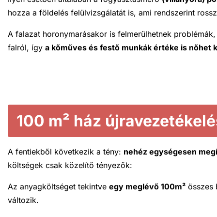
hozza a földelés felülvizsgálatát is, ami rendszerint ross
A falazat horonymarásakor is felmerülhetnek problémák
falról, így
a kőműves és festő munkák értéke is nőhet k
100 m² ház újravezetékel
A fentiekből következik a tény:
nehéz egységesen megít
költségek csak közelítő tényezők:
Az anyagköltséget tekintve
egy meglévő 100m²
összes 
változik.