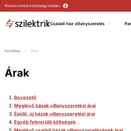
Ugrás a főmenühöz!
Ugrás a tartalomhoz!
Kövess minket közösségi médián:
Családi ház villanyszerelés
Pan
NeoSite
Kezdőlap
Árak
Árak
Bevezető
Meglévő házak villanyszerelési árai
Épülő, új házak villanyszerelési árai
Egyéb felmerülő költségek
Meglévő családi házak villanyszerelésének árai