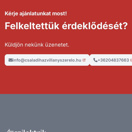
Kérje ajánlatunkat most!
Felkeltettük érdeklődését?
Küldjön nekünk üzenetet.
info@csaladihazvillanyszerelo.hu
+36204837663