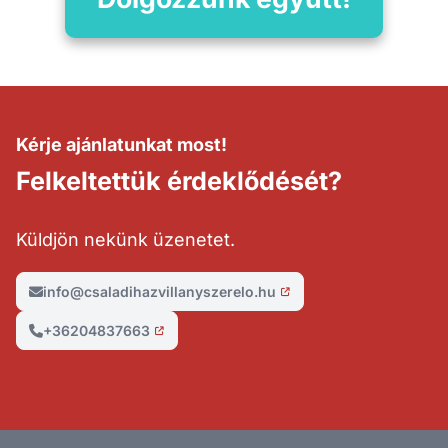
Kérje ajánlatunkat most!
Felkeltettük érdeklődését?
Küldjön nekünk üzenetet.
info@csaladihazvillanyszerelo.hu
+36204837663