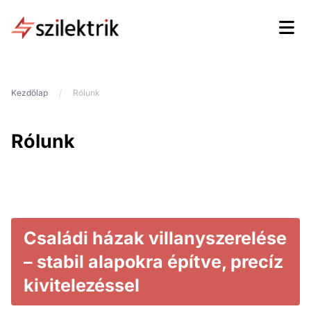
Ugrás a főmenühöz!
Ugrás a tartalomhoz!
NeoSite
Kezdőlap
Rólunk
Rólunk
Családi házak villanyszerelése
– stabil alapokra építve, precíz
kivitelezéssel