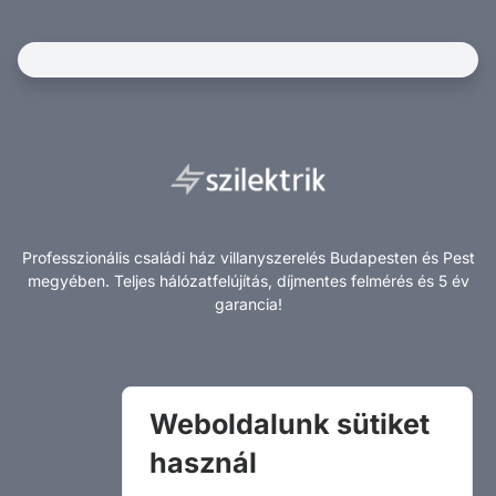
NeoSite
Professzionális családi ház villanyszerelés Budapesten és Pest
megyében. Teljes hálózatfelújítás, díjmentes felmérés és 5 év
garancia!
Családi ház villanyszerelés
Weboldalunk sütiket
Panel villanyszerelés
Cikkek
használ
Árak